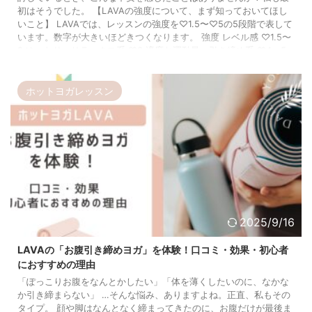
初はそうでした。 【LAVAの強度について、まず知っておいてほし
いこと】 LAVAでは、レッスンの強度を♡1.5〜♡5の5段階で表して
います。数字が大きいほどきつくなります。 強度 レベル感 ♡1.5〜
2 ゆったり・リラックス系 ♡3 適度な運動量・引き締め系 ♡4〜5
本格的・上級者向け 強度3は「ちょうど中間」 ヨガ未経験でも動け
るけど、じんわりどころかしっかり汗をかくので、終 ...
ホットヨガレッスン
2025/9/16
LAVAの「お腹引き締めヨガ」を体験！口コミ・効果・初心者
におすすめの理由
「ぽっこりお腹をなんとかしたい」「体を薄くしたいのに、なかな
か引き締まらない」 …そんな悩み、ありますよね。正直、私もその
タイプ。 顔や脚はなんとなく締まってきたのに、お腹だけが最後ま