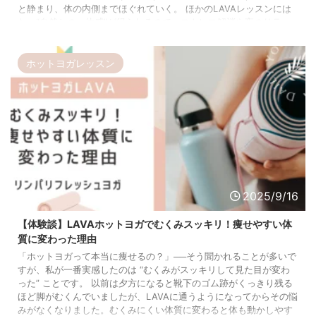
と静まり、体の内側までほぐれていく。 ほかのLAVAレッスンには
ない“自然との一体感”が得られるので、ストレス解消や夜のリラッ
クスにぴったりです。 ＼ 今なら手ぶら体験キャンペーン実施中！
／ LAVA 公式サイトでネイチャーフィールヨガを体験 LAVA歴8年の
私 ...
ホットヨガレッスン
2025/9/16
【体験談】LAVAホットヨガでむくみスッキリ！痩せやすい体
質に変わった理由
「ホットヨガって本当に痩せるの？」──そう聞かれることが多いで
すが、私が一番実感したのは “むくみがスッキリして見た目が変わ
った” ことです。 以前は夕方になると靴下のゴム跡がくっきり残る
ほど脚がむくんでいましたが、LAVAに通うようになってからその悩
みがなくなりました。むくみにくい体質に変わると体も動かしやす