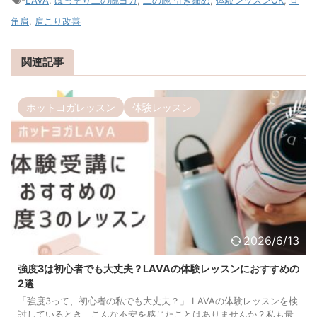
角肩
,
肩こり改善
関連記事
ホットヨガレッスン
体験レッスン
2026/6/13
強度3は初心者でも大丈夫？LAVAの体験レッスンにおすすめの
2選
「強度3って、初心者の私でも大丈夫？」 LAVAの体験レッスンを検
討しているとき、こんな不安を感じたことはありませんか？私も最