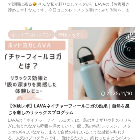
で頑固に残る
そんな私が頼りにしてるのが、LAVAの【お腹引き
締めヨガ】なんです。今日はこのレッスンを受けてみた体験を、ま
るっとシェアしますね！ この記事を書いている私は、LAVA歴8年の
アラフィフ。 週3〜5回通っていて、地方に住みながらもLAVAでヨ
ガをするのが大好きです。 LAVAに通い続ける中で、14kgの減量に
も ...
ホットヨガレッスン
体験レッスン
2025/11/10
【体験レポ】LAVAネイチャーフィールヨガの効果｜自然を感
じる癒しのリラックスプログラム
LAVAの「ネイチャーフィールヨガ」は、鳥のさえずりや川のせせら
ぎに包まれながら呼吸を深めていく、癒し系の特別レッスン。 スタ
ジオの中にいながら、まるで自然の中にいるような感覚を味わえ
る、人気のプログラムです。 受けるたびに、終わったあと心がスッ