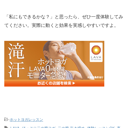
「私にもできるかな？」と思ったら、ぜひ一度体験してみ
てください。実際に動くと効果を実感しやすいですよ。
-
ホットヨガレッスン
-
LAVA
,
ほっそり二の腕ヨガ
,
二の腕 引き締め
,
体験レッスンOK
,
直