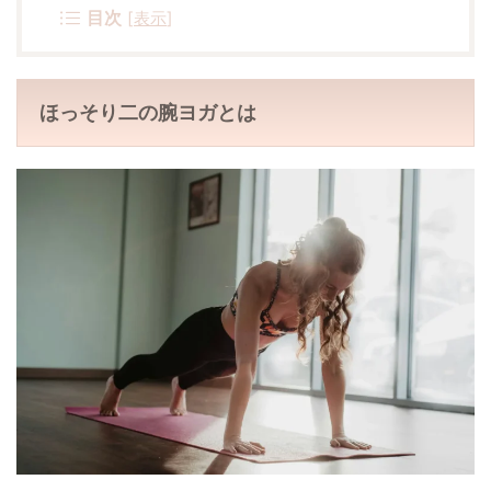
目次
[
表示
]
ほっそり二の腕ヨガとは