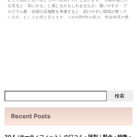
を見ると「高いかも」と感じるかもしれませんが、通いやすさ・プ
ログラム数・全国の店舗数を考慮すると、続けやすい環境が整って
いる分、むしろお得と言えます。 LAVA歴8年の私が、料金体系の整
理から他社との比較まで、本当のコスパを正直にお伝えします。 ＼
迷ったらまずは体験！0円レッスンはこちら ／ LAVAの料金体系を
わかりやすく解説 まずはLAVAの料金体系を整理しましょう。 体 ...
検索
Recent Posts
30.f（サーティフィット）の口コミ・評判｜料金・特徴・