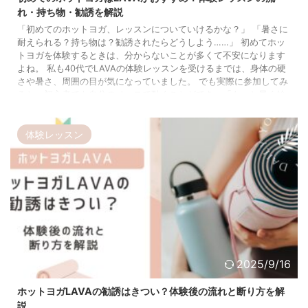
れ・持ち物・勧誘を解説
「初めてのホットヨガ、レッスンについていけるかな？」 「暑さに
耐えられる？持ち物は？勧誘されたらどうしよう……」 初めてホッ
トヨガを体験するときは、分からないことが多くて不安になります
よね。 私も40代でLAVAの体験レッスンを受けるまでは、身体の硬
さや暑さ、周囲の目が気になっていました。 でも実際に参加してみ
ると、初心者でも自分のペースで動くことができ、「もっと早く始
めればよかった」と感じました。 この記事では、現在LAVA歴9年の
私が、初めてホットヨガを体験する方へ向けて、予約方法、当日の
流れ、持ち物 ...
体験レッスン
2025/9/16
ホットヨガLAVAの勧誘はきつい？体験後の流れと断り方を解
説